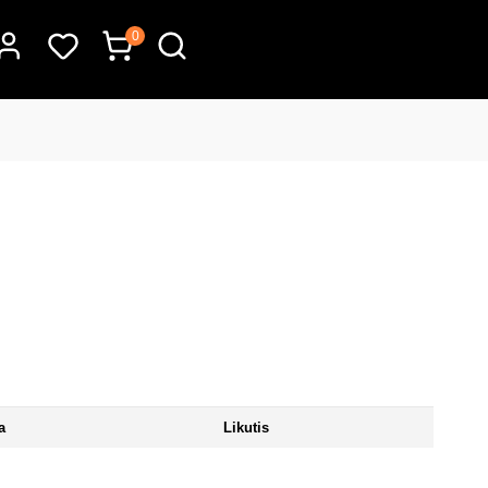
0
a
Likutis