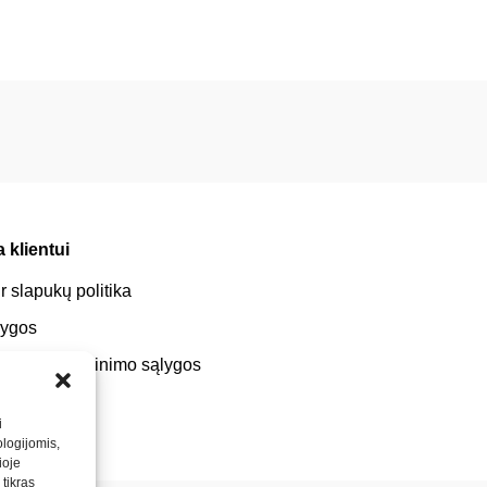
 klientui
r slapukų politika
lygos
tatymo / gražinimo sąlygos
i
logijomis,
ioje
tikras