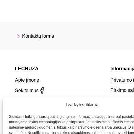
Kontaktų forma
LECHUZA
Informacija
Apie įmonę
Privatumo i
Pirkimo są
Sekite mus
Prekių pris
Tvarkyti sutikimą
Kontaktai
Siekdami teikti geriausią patirtį, įrenginio informacijai saugoti ir (arba) pasiekt
naudojame tokias technologijas kaip slapukus. Jei sutiksime su šiomis techno
galėsime apdoroti duomenis, tokius kaip naršymo elgsena arba unikalūs ID š
svetainėje. Nesutikimas arba sutikimo atšaukimas gali neigiamai paveikti tam 