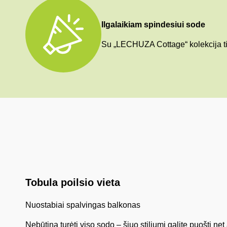
Ilgalaikiam spindesiui sode
Su „LECHUZA Cottage“ kolekcija tik
Tobula poilsio vieta
Nuostabiai spalvingas balkonas
Nebūtina turėti viso sodo – šiuo stiliumi galite puošti ne