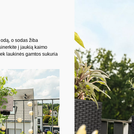
ų odą, o sodas žiba
inerkite į jaukią kaimo
tiek laukinės gamtos sukuria