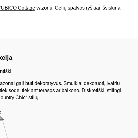
UBICO Cottage
vazonu. Gėlių spalvos ryškiai išsiskiria
cija
ntiški
 vazonai gali būti dekoratyvūs. Smulkiai dekoruoti, įvairių
iek sode, tiek ant terasos ar balkono. Diskretiški, stilingi
Country Chic“ stilių.