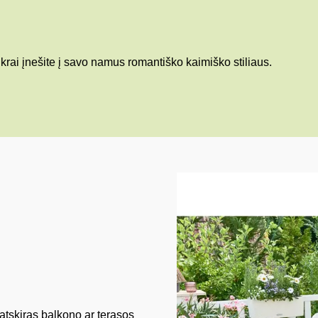
rai įnešite į savo namus romantiško kaimiško stiliaus.
t atskiras balkono ar terasos