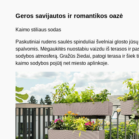
Geros savijautos ir romantikos oazė
Kaimo stiliaus sodas
Paskutiniai rudens saulės spinduliai švelniai glosto jūs
spalvomis. Mėgaukitės nuostabiu vaizdu iš terasos ir pas
sodybos atmosferą. Gražūs žiedai, patogi terasa ir šiek 
kaimo sodybos pojūtį net miesto aplinkoje.