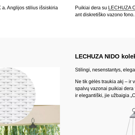
 Anglijos stilius išsiskiria
Puikiai dera su
LECHUZA C
ant diskretiško vazono fono.
LECHUZA NIDO kolek
Stilingi, nesenstantys, elega
Ne tik gėlės traukia akį – ir
spalvų vazonai puikiai dera t
ir elegantiški, jie užbaigia „