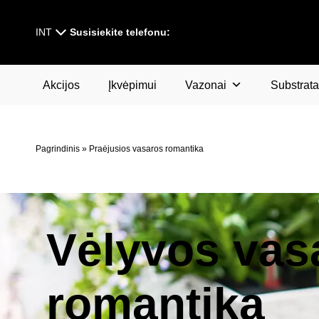
INT
Susisiekite telefonu:
Akcijos
Įkvėpimui
Vazonai
Substrata
Pagrindinis
»
Praėjusios vasaros romantika
Vėlyvos vas
romantika