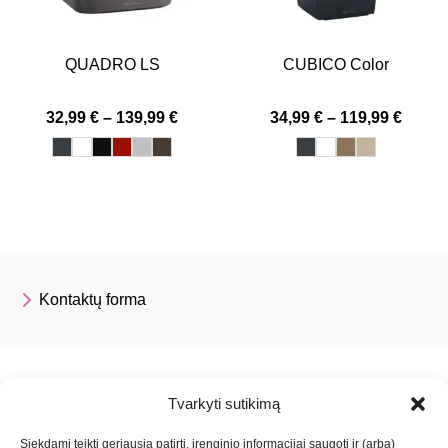
QUADRO LS
CUBICO Color
Price
Price
32,99
€
–
139,99
€
34,99
€
–
119,99
€
range:
range
32,99 €
34,99 
through
throu
139,99 €
119,99
Kontaktų forma
Tvarkyti sutikimą
LECHUZA
Informacija klientui
Siekdami teikti geriausią patirtį, įrenginio informacijai saugoti ir (arba)
Apie įmonę
Privatumo ir slapukų