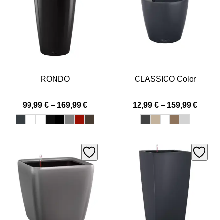
RONDO
CLASSICO Color
Price
Price
99,99
€
–
169,99
€
12,99
€
–
159,99
€
range:
range
99,99 €
12,99 
through
throu
169,99 €
159,99